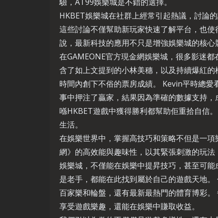
驗，AT99娛樂城是不錯的選擇。
HKBET娛樂城在社群上經常引起熱議，討論
這些討論不僅幫助新玩家快速了解平台，也使得H
說，最新科技的應用不只是增強娛樂城的核心
在GAMEONE官方現金網娛樂城，很多影迷
含了如上文提到的小林美穗，以及持續爆紅的
時間內創下不俗的票房成績。 Kevin平時
事中押注了贏家，結果因為準確的數據支持，
喺HKBET遊戲中獲得勝利都幫助佢重拾自信
生活。
在娛樂世界中，掌握高技巧和策略不但是一項
網》的高效能與趣味性，以其緊張刺激的玩法
娛樂城，不僅能在娛樂中提昇技巧，甚至可能
是老手，都能在此找到屬於自己的遊戲天地。
百家樂和輪盤，還有最新最熱門的體育博彩。
享受遊戲樂趣，還能在娛樂中賺取收益。