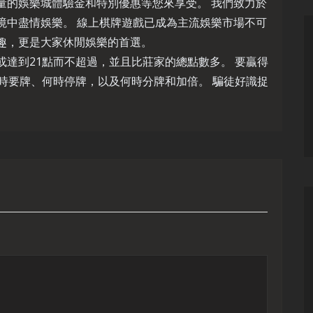
量的娛樂城體驗金和特別優惠等您來享受。 我們致力於
境中盡情娛樂。 線上棋牌遊戲已成為主流娛樂市場不可
趣，更是大家休閒娛樂的首選。
達到21點而不超過，並且比莊家的總點數多。 要贏得
時要牌、何時停牌，以及何時分牌和加倍。 騙徒好識捉