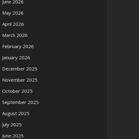
June 2026
May 2026
April 2026
March 2026
February 2026
January 2026
December 2025
November 2025
October 2025
September 2025
August 2025
July 2025
June 2025