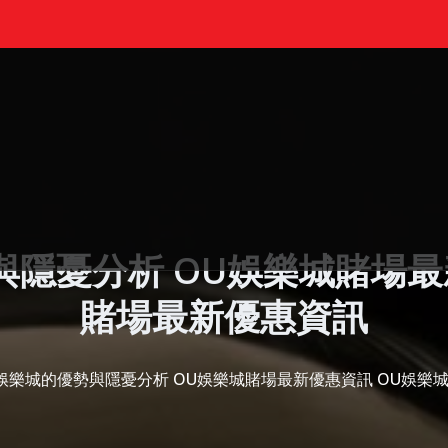
勢與隱憂分析 OU娛樂城賭場最
賭場最新優惠資訊
T娛樂城的優勢與隱憂分析 OU娛樂城賭場最新優惠資訊 OU娛樂