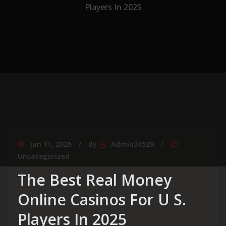
Players In 2025
Jun 11, 2026
By
Admin34529
Uncategorized
The Best Real Money
Online Casinos For U S.
Players In 2025