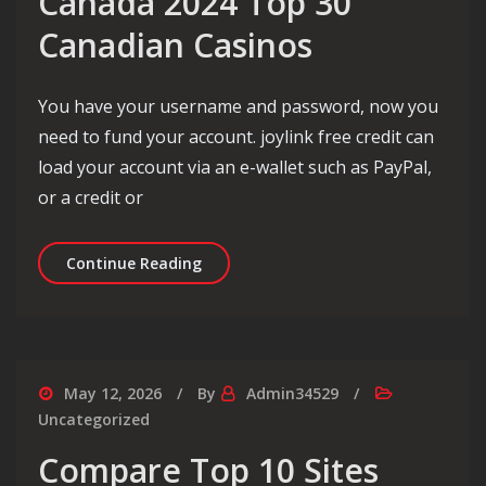
Canada 2024 Top 30
Canadian Casinos
You have your username and password, now you
need to fund your account. joylink free credit can
load your account via an e-wallet such as PayPal,
or a credit or
Best Online Casinos in Canada 2024 
Continue Reading
May 12, 2026
By
Admin34529
Uncategorized
Compare Top 10 Sites