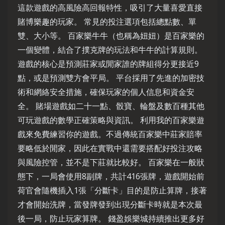
這款遊戲的高風險高回報特性，吸引了大量喜愛直接
賭博樂趣的玩家。 常見的投注選項包括總點數、單
雙、大小等。 百家樂牛牛（也稱為妞妞）是百家樂的
一個變體，結合了撲克牌的玩法和牛牛的計算規則。
遊戲的核心是預測莊家或閒家誰的牌組得分更接近9
點，或是預測雙方會平局。 平台採用了先進的加密技
術和網絡安全措施，確保玩家的個人信息和資金安
全。 賭場遊戲如二十一點、骰寶、輪盤及數百種其他
可玩遊戲的數學正確策略與資訊。 利⽤我的百家樂遊
戲來免費練習你的遊戲。不過傳統百家樂中莊家賠率
要略低於閒家，因此在實戰中還需要搭配好投注攻略
與風險控管，並不是下莊就比較好。 百家樂在一般狀
態下，一局會使用8副牌，共計416張牌，遊戲開始前
荷官會隨機插入1張「分斷卡」目的是防止算牌，接著
才會開始洗牌，當發牌發到出現分斷卡時就是本次最
後一局，防止玩家算牌。 錢盈娛樂城持續推出更多好