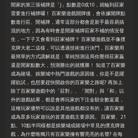
閒家的第三張補牌是「J」點數是0或10，就輪到莊家
需要進行補牌囉！ 百家樂遊戲開牌後，會依據開牌點
數進行莊、閒補牌，通常這部分都會是新手最容易搞
混的地方，因為有時會是閒家補牌莊家不補的情況發
生，一下子又會看到莊家補牌？ 百家樂遊戲並不像撲
克牌大老二這樣，可以透過技術進行決鬥，百家樂用
最簡單的方式講解就是：單純預測這局你覺得莊家贏
還是閒家點數大，預測勝出的就獲勝！ 知道了百家樂
成為賭場、娛樂城中熱門遊戲的原因後，你是不是躍
躍欲試，也想要趕快開啟你的百家樂之路呢? 再加上
除了百家樂遊戲中的「莊對」、「閒對」與「和」以
外的遊戲結果，都是會將玩家的下注金額全數返還，
這種玩家優勢可以說是其他遊戲都沒有的，讓百家樂
成為眾多玩家遊玩的首選遊戲主要原因。 百家樂、21
點、10點半同樣都是娛樂城或賭場中常見的撲克牌遊
戲，為什麼唯獨只有百家樂擁有響亮亮的名聲? 在每