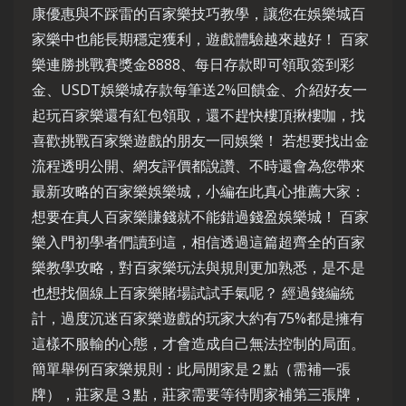
康優惠與不踩雷的百家樂技巧教學，讓您在娛樂城百
家樂中也能長期穩定獲利，遊戲體驗越來越好！ 百家
樂連勝挑戰賽獎金8888、每日存款即可領取簽到彩
金、USDT娛樂城存款每筆送2%回饋金、介紹好友一
起玩百家樂還有紅包領取，還不趕快樓頂揪樓咖，找
喜歡挑戰百家樂遊戲的朋友一同娛樂！ 若想要找出金
流程透明公開、網友評價都說讚、不時還會為您帶來
最新攻略的百家樂娛樂城，小編在此真心推薦大家：
想要在真人百家樂賺錢就不能錯過錢盈娛樂城！ 百家
樂入門初學者們讀到這，相信透過這篇超齊全的百家
樂教學攻略，對百家樂玩法與規則更加熟悉，是不是
也想找個線上百家樂賭場試試手氣呢？ 經過錢編統
計，過度沉迷百家樂遊戲的玩家大約有75%都是擁有
這樣不服輸的心態，才會造成自己無法控制的局面。
簡單舉例百家樂規則：此局閒家是２點（需補一張
牌），莊家是３點，莊家需要等待閒家補第三張牌，