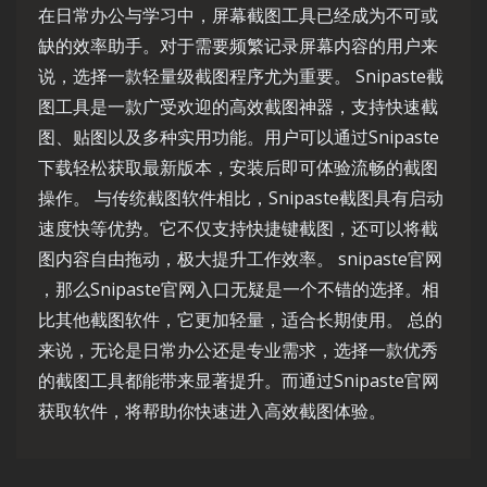
在日常办公与学习中，屏幕截图工具已经成为不可或
缺的效率助手。对于需要频繁记录屏幕内容的用户来
说，选择一款轻量级截图程序尤为重要。 Snipaste截
图工具是一款广受欢迎的高效截图神器，支持快速截
图、贴图以及多种实用功能。用户可以通过Snipaste
下载轻松获取最新版本，安装后即可体验流畅的截图
操作。 与传统截图软件相比，Snipaste截图具有启动
速度快等优势。它不仅支持快捷键截图，还可以将截
图内容自由拖动，极大提升工作效率。 snipaste官网
，那么Snipaste官网入口无疑是一个不错的选择。相
比其他截图软件，它更加轻量，适合长期使用。 总的
来说，无论是日常办公还是专业需求，选择一款优秀
的截图工具都能带来显著提升。而通过Snipaste官网
获取软件，将帮助你快速进入高效截图体验。