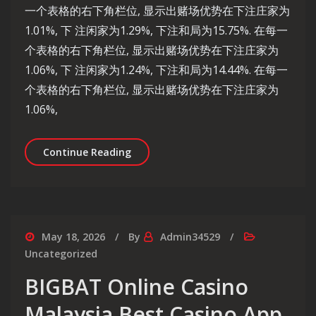
⼀个表格的右下⾓栏位, 显⽰出赌场优势在下注庄家为
1.01%, 下 注闲家为1.29%, 下注和局为15.75%. 在每⼀
个表格的右下⾓栏位, 显⽰出赌场优势在下注庄家为
1.06%, 下 注闲家为1.24%, 下注和局为14.44%. 在每⼀
个表格的右下⾓栏位, 显⽰出赌场优势在下注庄家为
1.06%,
特色游戏
Continue Reading
May 18, 2026
By
Admin34529
Uncategorized
BIGBAT Online Casino
Malaysia Best Casino App