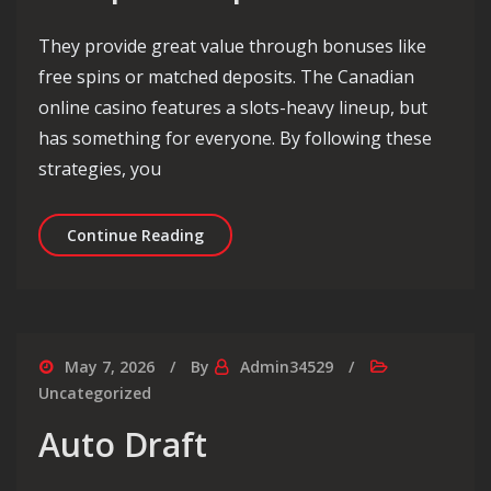
They provide great value through bonuses like
free spins or matched deposits. The Canadian
online casino features a slots-heavy lineup, but
has something for everyone. By following these
strategies, you
Compare Top 10 Sites
Continue Reading
May 7, 2026
By
Admin34529
Uncategorized
Auto Draft