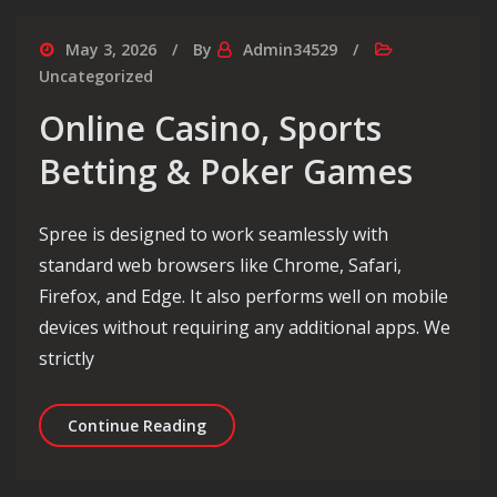
May 3, 2026
By
Admin34529
Uncategorized
Online Casino, Sports
Betting & Poker Games
Spree is designed to work seamlessly with
standard web browsers like Chrome, Safari,
Firefox, and Edge. It also performs well on mobile
devices without requiring any additional apps. We
strictly
Online Casino, Sports Betting & Pok
Continue Reading