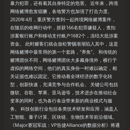
暴力犯罪，还有着其自身特定的危害。 近年来，跨境
网络赌博愈发猖獗，各地警方也加强了打击力度。
2020年4月，重庆警方查到一起跨境网络赌博案件，
在随后的收网行动中，抓获166名犯罪嫌疑人，查扣
涉案银行账户和移动支付账户1682个，冻结大批涉案
资金。 此时赌客们就会放松警惕渐渐陷入其中，这是
网络赌博中最常用的第一个套路，“养鱼”。 和传统的
赌博团伙不同，网络赌博团伙大多藏身境外，横行于
虚拟的网络空间，他们的真实身份一时难以确定，相
关证据也难以固定。它推动着全球经济的数字化转
型，创新快速，充满竞争与合作机会。 关键公司包括
微软、谷歌、苹果、亚马逊等，技术进步在推动社会
变革的同时，也为各行各业带来新的商业模式与服
务。 科技创新行业包括各类技术研发和应用，涵盖人
工智能、量子计算、区块链、生物技术等前沿领域。
《Major赛冠军战：VP告捷Alliance的数据分析》将通