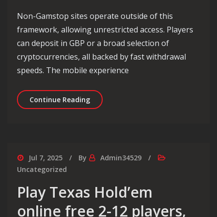
Non-Gamstop sites operate outside of this
framework, allowing unrestricted access. Players
can deposit in GBP or a broad selection of
cryptocurrencies, all backed by fast withdrawal
speeds. The mobile experience
S5 Casino 50,000 Casino Load S5 COM
Continue Reading
Jul 7, 2025
By
Admin34529
Uncategorized
Play Texas Hold’em
online free 2-12 players,