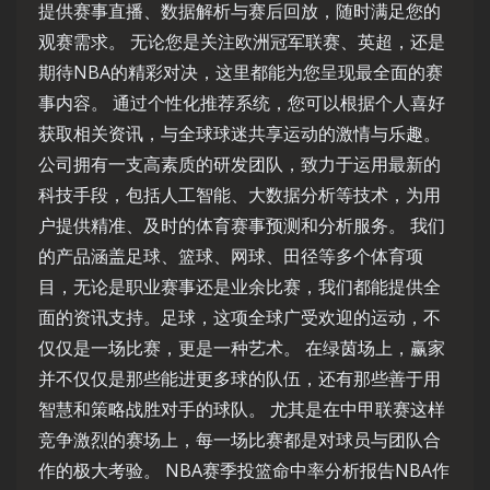
提供赛事直播、数据解析与赛后回放，随时满足您的
观赛需求。 无论您是关注欧洲冠军联赛、英超，还是
期待NBA的精彩对决，这里都能为您呈现最全面的赛
事内容。 通过个性化推荐系统，您可以根据个人喜好
获取相关资讯，与全球球迷共享运动的激情与乐趣。
公司拥有一支高素质的研发团队，致力于运用最新的
科技手段，包括人工智能、大数据分析等技术，为用
户提供精准、及时的体育赛事预测和分析服务。 我们
的产品涵盖足球、篮球、网球、田径等多个体育项
目，无论是职业赛事还是业余比赛，我们都能提供全
面的资讯支持。足球，这项全球广受欢迎的运动，不
仅仅是一场比赛，更是一种艺术。 在绿茵场上，赢家
并不仅仅是那些能进更多球的队伍，还有那些善于用
智慧和策略战胜对手的球队。 尤其是在中甲联赛这样
竞争激烈的赛场上，每一场比赛都是对球员与团队合
作的极大考验。 NBA赛季投篮命中率分析报告NBA作