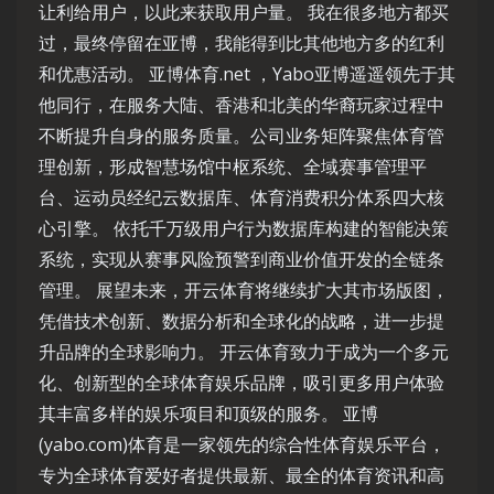
让利给用户，以此来获取用户量。 我在很多地方都买
过，最终停留在亚博，我能得到比其他地方多的红利
和优惠活动。 亚博体育.net ，Yabo亚博遥遥领先于其
他同行，在服务大陆、香港和北美的华裔玩家过程中
不断提升自身的服务质量。公司业务矩阵聚焦体育管
理创新，形成智慧场馆中枢系统、全域赛事管理平
台、运动员经纪云数据库、体育消费积分体系四大核
心引擎。 依托千万级用户行为数据库构建的智能决策
系统，实现从赛事风险预警到商业价值开发的全链条
管理。 展望未来，开云体育将继续扩大其市场版图，
凭借技术创新、数据分析和全球化的战略，进一步提
升品牌的全球影响力。 开云体育致力于成为一个多元
化、创新型的全球体育娱乐品牌，吸引更多用户体验
其丰富多样的娱乐项目和顶级的服务。 亚博
(yabo.com)体育是一家领先的综合性体育娱乐平台，
专为全球体育爱好者提供最新、最全的体育资讯和高