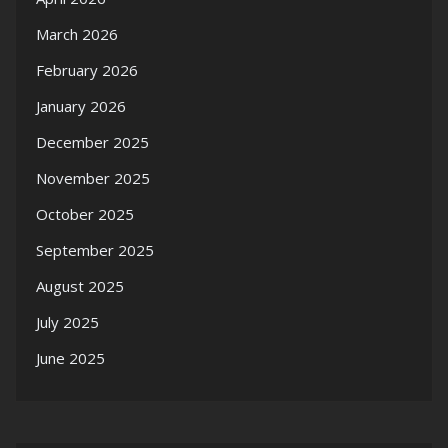
March 2026
February 2026
January 2026
December 2025
November 2025
October 2025
September 2025
August 2025
July 2025
June 2025