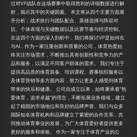
过对VP战队在这场赛事中取得胜利的详细数据进行解
析，揭示其中的关键因素。 本文将从四个主要方面展
开分析：战术执行与团队配合、英雄选择与阵容对
抗、个体表现与关键数据以及比赛节奏与经济控制。
在这四个方面的深入剖析中，我们将探讨VP是如何在
与Al… 作为一家注重创新和质量的公司，体育热爱始
终关注市场需求，不断推出具有创新性和竞争力的产
品和服务，以满足不同客户群体的需求。 我们专注于
提供高品质的体育装备、培训课程、赛事组织服务以
及体育营销等多方面内容，努力让更多人感受到体育
带来的快乐和健康。 公司自成立以来，始终秉承着“热
爱体育，追求卓越”的理念，不断拓展业务领域，建立
起了稳固的市场地位和良好的品牌声誉。我们与众多
国际知名体育机构和品牌建立了紧密的合作关系，共
同推动体育事业的发展，为广大体育爱好者提供更多
更好的服务和体验。 作为一家专注于体育产业的公