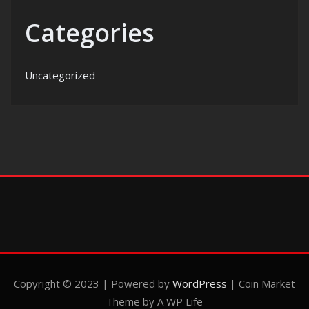
Categories
Uncategorized
Copyright © 2023 | Powered by
WordPress
|
Coin Market
Theme by A WP Life