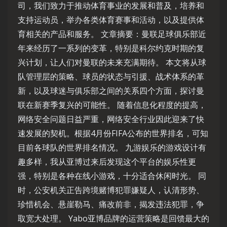
司，我们致力于推动体育事业的发展和普及，培养和
支持运动员，举办各类体育赛事和活动，以及提供体
育相关的产品和服务。 文章摘要：曼联足球俱乐部近
年来经历了一系列的变革，特别是科尔约克时期的复
兴计划，让人们对曼联的未来充满期待。 本文将从球
队管理层的策略、球员的状态与引援、战术体系的革
新，以及球迷与俱乐部之间的关系四个方面，探讨曼
联在新赛季复兴的可能性。 随着信息化程度的提高，
网络安全问题日益严重，网络安全行业因此迎来了快
速发展的契机。根据4月份FIFA公布的世界排名，可知
目前各球队的世界排名情况。 九游娱乐的游戏设计有
趣多样，我从亚博过来后发现这个平台的娱乐性更
强，特别是各种在线小游戏，十分适合休闲时光。 同
时，公安机关正告跨境赌博犯罪嫌疑人，认清形势、
珍惜机会、悬崖勒马、痛改前非，揭发违法犯罪，争
取宽大处理。 Yabo亚博品牌的运营策略是回馈最大的