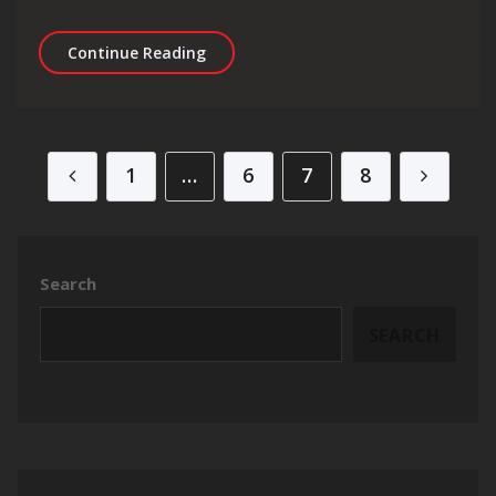
สล็อตสาธิต เล่นสล็อตฟรีมากกว่า 4,000 เก
Continue Reading
Posts pagination
1
…
6
7
8
Search
SEARCH