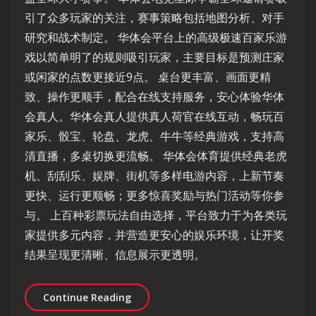
引了众多玩家的关注，赛事策略包括地图分析、对手
研究和战术制定。 华体会平台上的高级极速百家乐游
戏以简单明了的规则吸引玩家，主要目标是预测庄家
或闲家的点数更接近9点。 桌台更丰富、画面更精
致、操作更顺手，配合在线支持服务，安心体验华体
会真人。华体会真人提供真人荷官在线互动，畅玩百
家乐、骰宝、轮盘、龙虎、牛牛等经典游戏，支持高
清直播，多桌切换更流畅。 华体会体育提供经典老虎
机、刮刮乐、娱牌、街机等多样电游内容，上新节奏
更快、运行更顺畅；更多惊喜奖励与热门活动等你参
与。 上百种彩票玩法自由选择，平台致力于为各类玩
家提供多元内容，并营造更安心的娱乐环境，让开奖
结果呈现更清晰、信息展示更透明。
华体会 华体会体育 HTH Sports 华体
Continue Reading