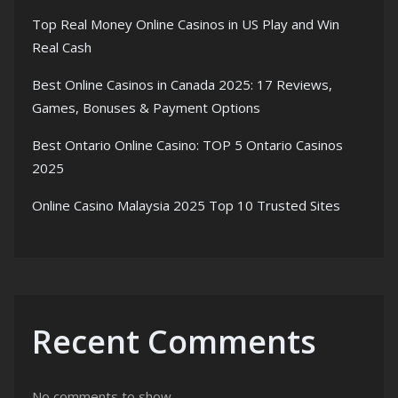
Top Real Money Online Casinos in US Play and Win
Real Cash
Best Online Casinos in Canada 2025: 17 Reviews,
Games, Bonuses & Payment Options
Best Ontario Online Casino: TOP 5 Ontario Casinos
2025
Online Casino Malaysia 2025 Top 10 Trusted Sites
Recent Comments
No comments to show.