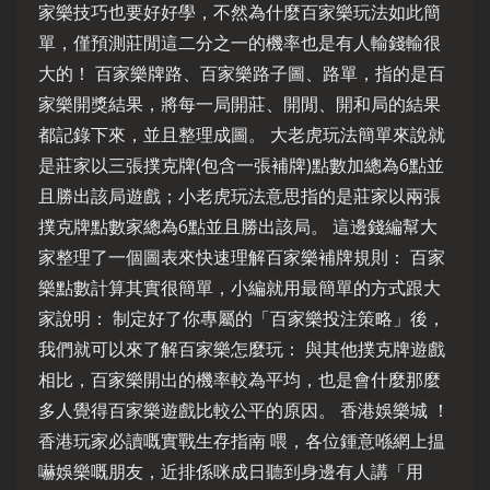
家樂技巧也要好好學，不然為什麼百家樂玩法如此簡
單，僅預測莊閒這二分之一的機率也是有人輸錢輸很
大的！ 百家樂牌路、百家樂路子圖、路單，指的是百
家樂開獎結果，將每一局開莊、開閒、開和局的結果
都記錄下來，並且整理成圖。 大老虎玩法簡單來說就
是莊家以三張撲克牌(包含一張補牌)點數加總為6點並
且勝出該局遊戲；小老虎玩法意思指的是莊家以兩張
撲克牌點數家總為6點並且勝出該局。 這邊錢編幫大
家整理了一個圖表來快速理解百家樂補牌規則： 百家
樂點數計算其實很簡單，小編就用最簡單的方式跟大
家說明： 制定好了你專屬的「百家樂投注策略」後，
我們就可以來了解百家樂怎麼玩： 與其他撲克牌遊戲
相比，百家樂開出的機率較為平均，也是會什麼那麼
多人覺得百家樂遊戲比較公平的原因。 香港娛樂城 ！
香港玩家必讀嘅實戰生存指南 喂，各位鍾意喺網上揾
嚇娛樂嘅朋友，近排係咪成日聽到身邊有人講「用