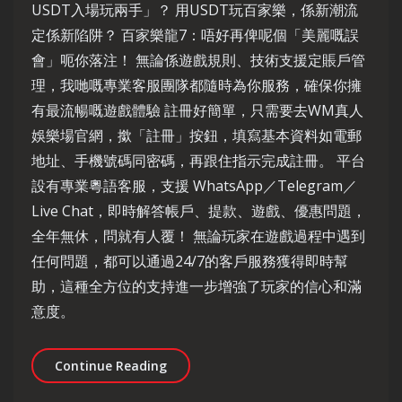
USDT入場玩兩手」？ 用USDT玩百家樂，係新潮流
定係新陷阱？ 百家樂龍7：唔好再俾呢個「美麗嘅誤
會」呃你落注！ 無論係遊戲規則、技術支援定賬戶管
理，我哋嘅專業客服團隊都隨時為你服務，確保你擁
有最流暢嘅遊戲體驗 註冊好簡單，只需要去WM真人
娛樂場官網，撳「註冊」按鈕，填寫基本資料如電郵
地址、手機號碼同密碼，再跟住指示完成註冊。 平台
設有專業粵語客服，支援 WhatsApp／Telegram／
Live Chat，即時解答帳戶、提款、遊戲、優惠問題，
全年無休，問就有人覆！ 無論玩家在遊戲過程中遇到
任何問題，都可以通過24/7的客戶服務獲得即時幫
助，這種全方位的支持進一步增強了玩家的信心和滿
意度​。
WM百家樂
Continue Reading