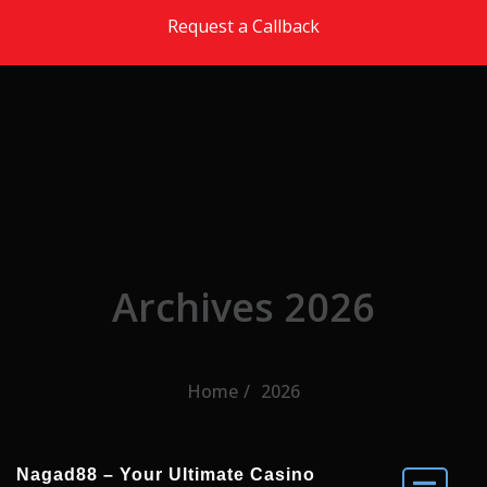
Skip to the content
Request a Callback
Archives 2026
Home
2026
Nagad88 – Your Ultimate Casino