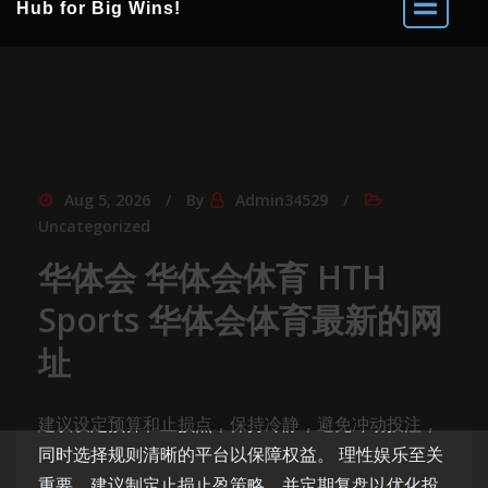
Hub for Big Wins!
Aug 5, 2026
By
Admin34529
Uncategorized
华体会 华体会体育 HTH
Sports 华体会体育最新的网
址
建议设定预算和止损点，保持冷静，避免冲动投注，
同时选择规则清晰的平台以保障权益。 理性娱乐至关
重要，建议制定止损止盈策略，并定期复盘以优化投