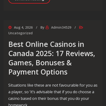
Aug 4, 2026
By
Admin34529
Uncategorized
Best Online Casinos in
Canada 2025: 17 Reviews,
Games, Bonuses &
Payment Options
Situations like these are not favourable for you as
a player, so ‘it’s advisable that if you do choose a
casino based on their bonus that you do your
homework