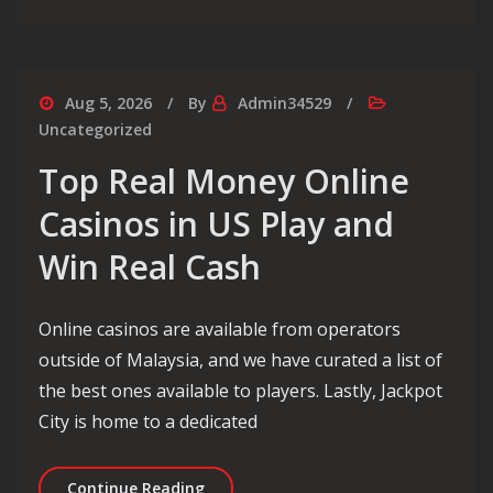
Aug 5, 2026
By
Admin34529
Uncategorized
Top Real Money Online
Casinos in US Play and
Win Real Cash
Online casinos are available from operators
outside of Malaysia, and we have curated a list of
the best ones available to players. Lastly, Jackpot
City is home to a dedicated
Top Real Money Online Casinos in US
Continue Reading